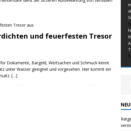
mentensafe dient der sicheren Aufbewahrung von sensiblen
e
a
S
S
h
dichten und feuerfesten Tresor
i
A
T
R
 für Dokumente, Bargeld, Wertsachen und Schmuck kennt
nsatz unter Wasser geeignet und vorgesehen. Hier kommt ein
nsatz.
[…]
NEU
Ratge
verst