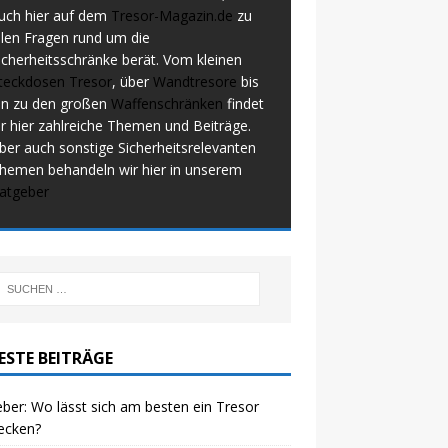
uch hier auf dem
Tresor-Magazin.de
zu
llen Fragen rund um die
icherheitsschränke berät. Vom kleinen
teckdosen Tresor
, über
Wandtresore
bis
in zu den großen
Waffenschränken
findet
hr hier zahlreiche Themen und Beiträge.
ber auch sonstige Sicherheitsrelevanten
hemen behandeln wir hier in unserem
atgeber
ESTE BEITRÄGE
ber: Wo lässt sich am besten ein Tresor
ecken?